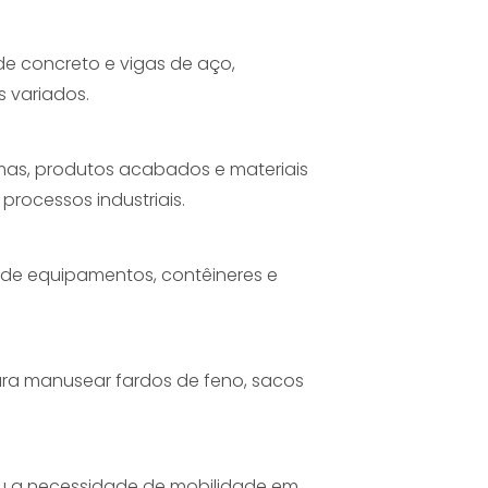
e concreto e vigas de aço,
 variados.
imas, produtos acabados e materiais
rocessos industriais.
de equipamentos, contêineres e
ara manusear fardos de feno, sacos
 ou a necessidade de mobilidade em