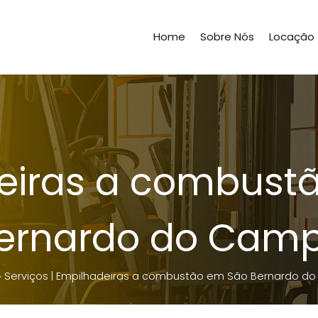
Home
Sobre Nós
Locação
eiras a combust
ernardo do Cam
Serviços
|
Empilhadeiras a combustão em São Bernardo d