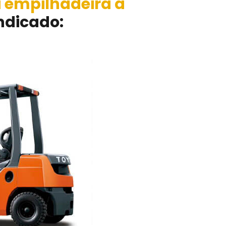
a empilhadeira a
ndicado: