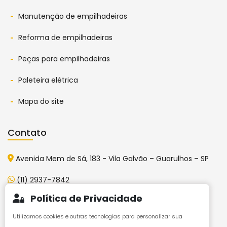
Manutenção de empilhadeiras
Reforma de empilhadeiras
Peças para empilhadeiras
Paleteira elétrica
Mapa do site
Contato
Avenida Mem de Sá, 183 - Vila Galvão – Guarulhos – SP
(11) 2937-7842
Política de Privacidade
vendas@fkempilhadeiras.com.br
Utilizamos cookies e outras tecnologias para personalizar sua