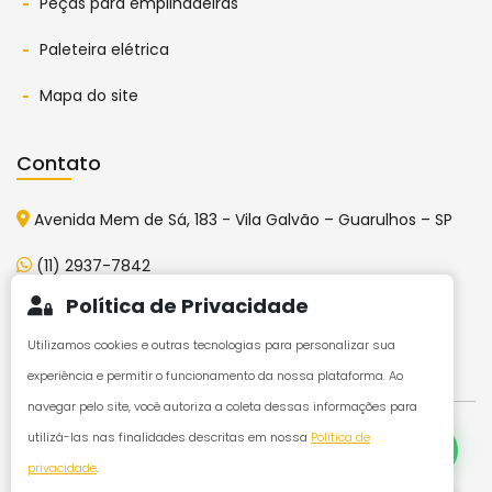
Peças para empilhadeiras
Paleteira elétrica
Mapa do site
Contato
Avenida Mem de Sá, 183 - Vila Galvão – Guarulhos – SP
(11) 2937-7842
Política de Privacidade
vendas@fkempilhadeiras.com.br
Utilizamos cookies e outras tecnologias para personalizar sua
experiência e permitir o funcionamento da nossa plataforma. Ao
navegar pelo site, você autoriza a coleta dessas informações para
Olá! Vamos iniciar uma
conversa pelo WhatsApp?
utilizá-las nas finalidades descritas em nossa
Política de
FK Empilhadeiras ©
2026 Todos os Direitos Reservados
privacidade
.