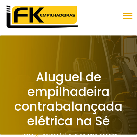
Aluguel de
empilhadeira
contrabalançada
elétrica na Sé
Home
Serviços
|
Aluguel de empilhadeira