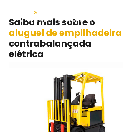
Home
Serviços
|
Aluguel de empilhadeira
Saiba mais sobre o
contrabalançada elétrica em Votorantim
aluguel de empilhadeira
contrabalançada
elétrica